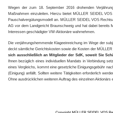
Wegen der zum 18. September 2016 drohenden Verjährung
Maßnahmen einzuleiten. Hierzu bietet MÜLLER SEIDEL VOS Rec
Pauschalvergütungsmodell an. MÜLLER SEIDEL VOS Rechtsanwält
AG vor dem Landgericht Braunschweig und hat dabei bereits Mu
Interessen geschädigter VW-Aktionäre wahrnehmen.
Die verjährungshemmende Klageeinreichung im Wege der sub
deckt sämtliche Gerichtskosten sowie die Kosten der MÜLLER 
sich ausschließlich an Mitglieder der SdK, soweit Sie S
Ihnen bezüglich eines individuellen Mandats in Verbindung se
eines Vergleichs, kommt eine gesetzliche Einigungsgebühr nac
(Einigung) anfällt. Sollten weitere Tätigkeiten erforderlich 
Ohne ausdrücklichen weiteren Auftrag des einzelnen Aktionärs 
Copyright MÜLLER SEIDEL VOS Rec