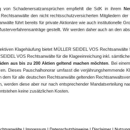
 von Schadenersatzansprüchen empfiehlt die SdK in ihrem
Ne
htsanwälte den nicht rechtsschutzversicherten Mitgliedern der S
e führt bereits für private Aktionäre wie auch institutionelle G
sterverfahrensanträge gestellt. Wir werden daher auch an den abs
jektiven Klagehäufung bietet MÜLLER SEIDEL VOS Rechtsanwälte f
SEIDEL VOS Rechtsanwälte für die Klageeinreichung inkl. sämtliche
chäden aus bis zu 200 Aktien geltend machen möchten
. Bei eine
tzen. Dieses Pauschalhonorar umfasst die verjährungshemmende Kla
h dem für alle deutschen Rechtsanwälte geltenden Rechtsanwaltsverg
werden, werden diese aber nur nach entsprechender Mandatserteilung
entstehen keine zusätzlichen Kosten.
htsanwälte |
Impressum
|
Datenschutzhinweise
|
Disclaimer
|
Nutzung