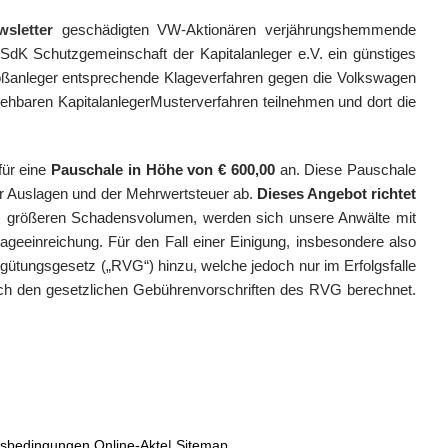
wsletter
geschädigten VW-Aktionären verjährungshemmende
dK Schutzgemeinschaft der Kapitalanleger e.V. ein günstiges
roßanleger entsprechende Klageverfahren gegen die Volkswagen
ehbaren KapitalanlegerMusterverfahren teilnehmen und dort die
ür eine
Pauschale in Höhe von € 600,00
an. Diese Pauschale
r Auslagen und der Mehrwertsteuer ab.
Dieses Angebot richtet
m größeren Schadensvolumen, werden sich unsere Anwälte mit
geeinreichung. Für den Fall einer Einigung, insbesondere also
ütungsgesetz („RVG“) hinzu, welche jedoch nur im Erfolgsfalle
 nach den gesetzlichen Gebührenvorschriften des RVG berechnet.
sbedingungen Online-Akte
|
Sitemap