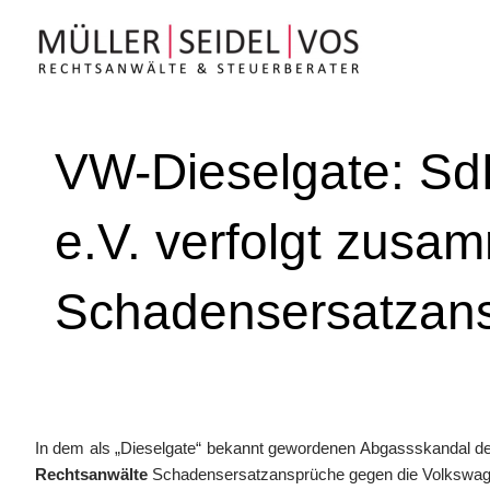
Zum
Inhalt
springen
VW-Dieselgate: Sd
e.V. verfolgt zu
Schadensersatzan
In dem als „Dieselgate“ bekannt gewordenen Abgassskandal de
Rechtsanwälte
Schadensersatzansprüche gegen die Volkswa