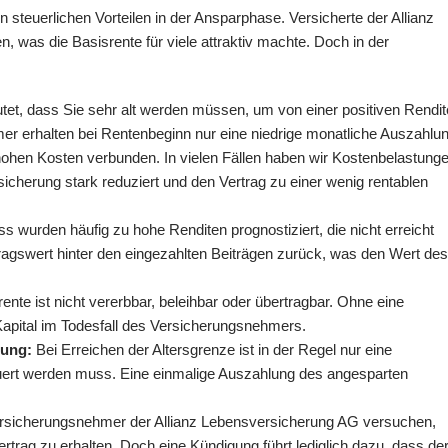
steuerlichen Vorteilen in der Ansparphase. Versicherte der Allianz
 was die Basisrente für viele attraktiv machte. Doch in der
tet, dass Sie sehr alt werden müssen, um von einer positiven Rendit
mer erhalten bei Rentenbeginn nur eine niedrige monatliche Auszahlun
hohen Kosten verbunden. In vielen Fällen haben wir Kostenbelastung
icherung stark reduziert und den Vertrag zu einer wenig rentablen
s wurden häufig zu hohe Renditen prognostiziert, die nicht erreicht
rtragswert hinter den eingezahlten Beiträgen zurück, was den Wert des
ente ist nicht vererbbar, beleihbar oder übertragbar. Ohne eine
Kapital im Todesfall des Versicherungsnehmers.
lung:
Bei Erreichen der Altersgrenze ist in der Regel nur eine
euert werden muss. Eine einmalige Auszahlung des angesparten
rsicherungsnehmer der Allianz Lebensversicherung AG versuchen,
trag zu erhalten. Doch eine Kündigung führt lediglich dazu, dass de