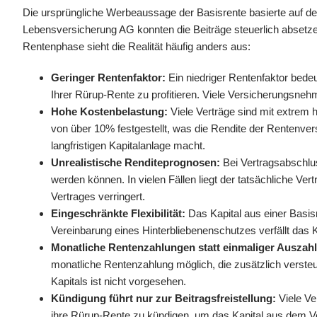
Die ursprüngliche Werbeaussage der Basisrente basierte auf den 
Lebensversicherung AG konnten die Beiträge steuerlich absetzen,
Rentenphase sieht die Realität häufig anders aus:
Geringer Rentenfaktor:
Ein niedriger Rentenfaktor bedeu
Ihrer Rürup-Rente zu profitieren. Viele Versicherungsneh
Hohe Kostenbelastung:
Viele Verträge sind mit extrem 
von über 10% festgestellt, was die Rendite der Rentenvers
langfristigen Kapitalanlage macht.
Unrealistische Renditeprognosen:
Bei Vertragsabschlus
werden können. In vielen Fällen liegt der tatsächliche Ve
Vertrages verringert.
Eingeschränkte Flexibilität:
Das Kapital aus einer Basisr
Vereinbarung eines Hinterbliebenenschutzes verfällt das 
Monatliche Rentenzahlungen statt einmaliger Auszah
monatliche Rentenzahlung möglich, die zusätzlich verst
Kapitals ist nicht vorgesehen.
Kündigung führt nur zur Beitragsfreistellung:
Viele Ve
ihre Rürup-Rente zu kündigen, um das Kapital aus dem Ver